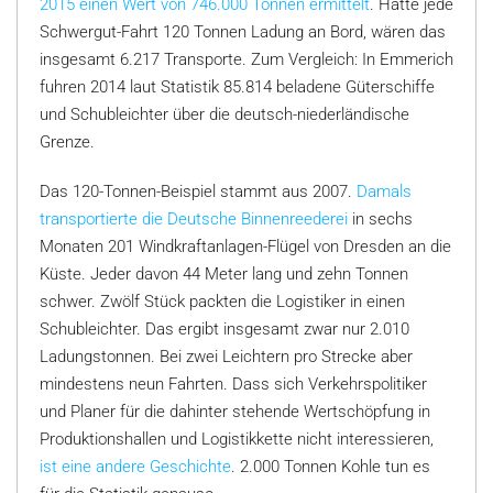
2015 einen Wert von 746.000 Tonnen ermittelt
. Hätte jede
Schwergut-Fahrt 120 Tonnen Ladung an Bord, wären das
insgesamt 6.217 Transporte. Zum Vergleich: In Emmerich
fuhren 2014 laut Statistik 85.814 beladene Güterschiffe
und Schubleichter über die deutsch-niederländische
Grenze.
Das 120-Tonnen-Beispiel stammt aus 2007.
Damals
transportierte die Deutsche Binnenreederei
in sechs
Monaten 201 Windkraftanlagen-Flügel von Dresden an die
Küste. Jeder davon 44 Meter lang und zehn Tonnen
schwer. Zwölf Stück packten die Logistiker in einen
Schubleichter. Das ergibt insgesamt zwar nur 2.010
Ladungstonnen. Bei zwei Leichtern pro Strecke aber
mindestens neun Fahrten. Dass sich Verkehrspolitiker
und Planer für die dahinter stehende Wertschöpfung in
Produktionshallen und Logistikkette nicht interessieren,
ist eine andere Geschichte
. 2.000 Tonnen Kohle tun es