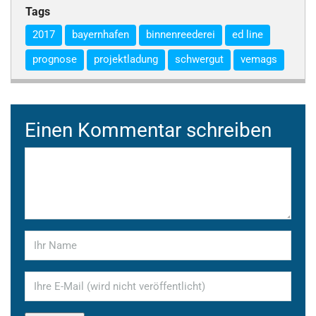
Tags
2017
bayernhafen
binnenreederei
ed line
prognose
projektladung
schwergut
vemags
Einen Kommentar schreiben