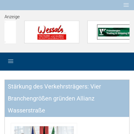
Anzeige
Stärkung des Verkehrsträgers: Vier
Branchengrößen gründen Allianz
Wasserstraße