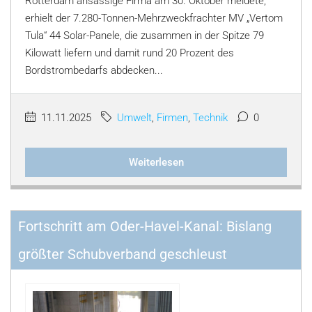
Rotterdam ansässige Firma am 30. Oktober meldete,
erhielt der 7.280-Tonnen-Mehrzweckfrachter MV „Vertom
Tula“ 44 Solar-Panele, die zusammen in der Spitze 79
Kilowatt liefern und damit rund 20 Prozent des
Bordstrombedarfs abdecken...
11.11.2025
Umwelt
,
Firmen
,
Technik
0
Weiterlesen
Fortschritt am Oder-Havel-Kanal: Bislang
größter Schubverband geschleust