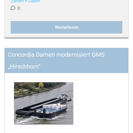
Zahlen + Daten
0
Weiterlesen
Concordia Damen modernisiert GMS
„Hirschhorn“