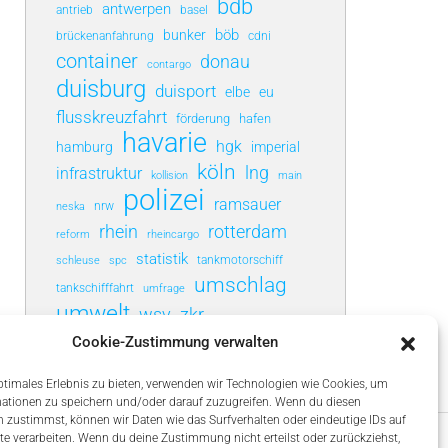
bdb
antwerpen
antrieb
basel
böb
bunker
brückenanfahrung
cdni
container
donau
contargo
duisburg
duisport
elbe
eu
flusskreuzfahrt
förderung
hafen
havarie
hgk
hamburg
imperial
köln
lng
infrastruktur
kollision
main
polizei
ramsauer
neska
nrw
rotterdam
rhein
rheincargo
reform
statistik
schleuse
tankmotorschiff
spc
umschlag
tankschifffahrt
umfrage
umwelt
wsv
zkr
Cookie-Zustimmung verwalten
ptimales Erlebnis zu bieten, verwenden wir Technologien wie Cookies, um
ationen zu speichern und/oder darauf zuzugreifen. Wenn du diesen
 zustimmst, können wir Daten wie das Surfverhalten oder eindeutige IDs auf
te verarbeiten. Wenn du deine Zustimmung nicht erteilst oder zurückziehst,