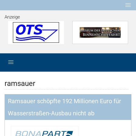
Anzeige
ramsauer
Ramsauer schöpfte 192 Millionen Euro für
Wasserstraßen-Ausbau nicht ab