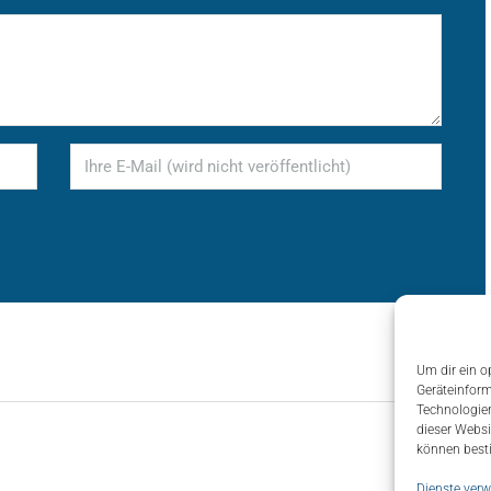
Um dir ein o
Geräteinform
Technologien
dieser Websi
können best
Dienste verw