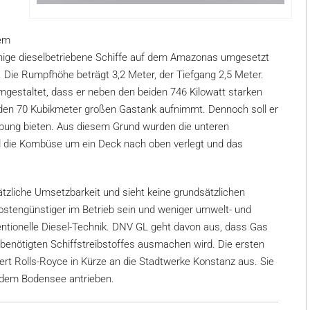
dem
einige dieselbetriebene Schiffe auf dem Amazonas umgesetzt
t. Die Rumpfhöhe beträgt 3,2 Meter, der Tiefgang 2,5 Meter.
gestaltet, dass er neben den beiden 746 Kilowatt starken
den 70 Kubikmeter großen Gastank aufnimmt. Dennoch soll er
ung bieten. Aus diesem Grund wurden die unteren
 die Kombüse um ein Deck nach oben verlegt und das
zliche Umsetzbarkeit und sieht keine grundsätzlichen
ostengünstiger im Betrieb sein und weniger umwelt- und
ntionelle Diesel-Technik. DNV GL geht davon aus, dass Gas
benötigten Schiffstreibstoffes ausmachen wird. Die ersten
t Rolls-Royce in Kürze an die Stadtwerke Konstanz aus. Sie
 dem Bodensee antrieben.