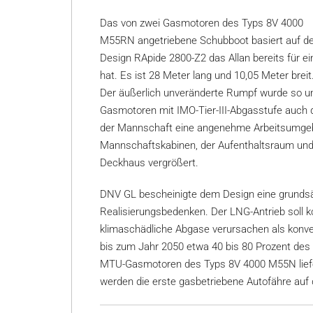
Das von zwei Gasmotoren des Typs 8V 4000
M55RN angetriebene Schubboot basiert auf 
Design RApide 2800-Z2 das Allan bereits für 
hat. Es ist 28 Meter lang und 10,05 Meter brei
Der äußerlich unveränderte Rumpf wurde so um
Gasmotoren mit IMO-Tier-III-Abgasstufe auch 
der Mannschaft eine angenehme Arbeitsumgeb
Mannschaftskabinen, der Aufenthaltsraum und
Deckhaus vergrößert.
DNV GL bescheinigte dem Design eine grundsät
Realisierungsbedenken. Der LNG-Antrieb soll k
klimaschädliche Abgase verursachen als konve
bis zum Jahr 2050 etwa 40 bis 80 Prozent des 
MTU-Gasmotoren des Typs 8V 4000 M55N liefer
werden die erste gasbetriebene Autofähre auf