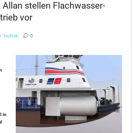
 Allan stellen Flachwasser-
rieb vor
Technik
0
n
l in
NV