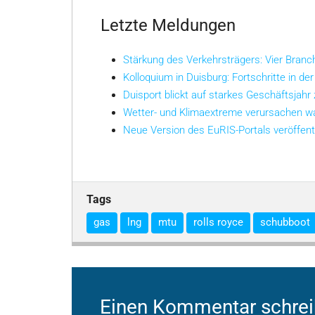
Letzte Meldungen
Stärkung des Verkehrsträgers: Vier Bran
Kolloquium in Duisburg: Fortschritte in der
Duisport blickt auf starkes Geschäftsjahr
Wetter- und Klimaextreme verursachen w
Neue Version des EuRIS-Portals veröffent
Tags
gas
lng
mtu
rolls royce
schubboot
Einen Kommentar schre