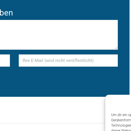
iben
Um dir ein o
Geräteinform
Technologien
dieser Websi