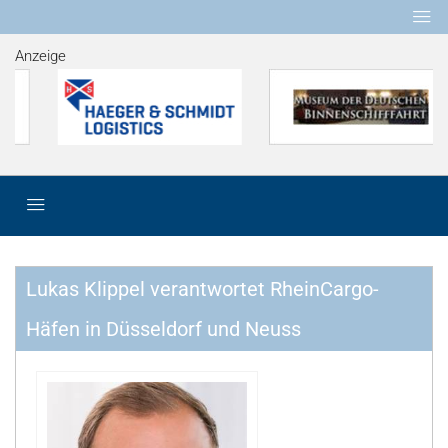
Anzeige
Lukas Klippel verantwortet RheinCargo-
Häfen in Düsseldorf und Neuss