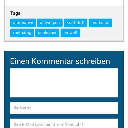
Tags
alternative
antwerpen
kraftstoff
methanol
methatug
schlepper
umwelt
Einen Kommentar schreiben