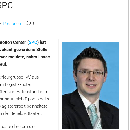
 SPC
Personen
0
otion Center (
SPC
) hat
vakant gewordene Stelle
bruar meldete, nahm Lasse
auf.
enieurgruppe IVV aus
em Logistikknoten,
äten von Hafenstandorten.
r hatte sich Pipoh bereits
agisterarbeit beinhaltete
n der Benelux-Staaten.
insbesondere um die