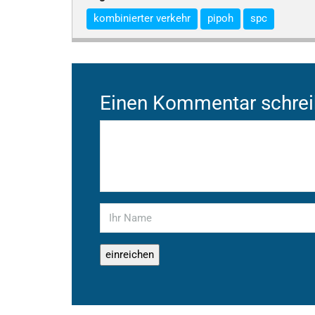
kombinierter verkehr
pipoh
spc
Einen Kommentar schre