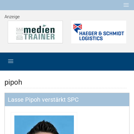
Anzeige
pipoh
Lasse Pipoh verstärkt SPC