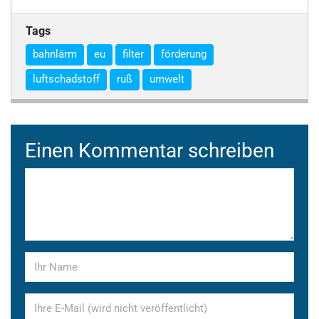
Tags
bahnlärm
eu
filter
förderung
luftschadstoff
ruß
umwelt
Einen Kommentar schreiben