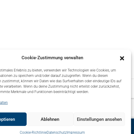
Cookie-Zustimmung verwalten
ptimales Erlebnis zu bieten, verwenden wir Technologien wie Cookies, um
ationen zu speichern und/oder darauf zuzugreifen. Wenn du diesen
 zustimmst, können wir Daten wie das Surfverhalten oder eindeutige IDs auf
te verarbeiten. Wenn du deine Zustimmung nicht erteilst oder zurückziehst,
immte Merkmale und Funktionen beeinträchtigt werden.
alten
ptieren
Ablehnen
Einstellungen ansehen
map
Über uns – About
Impressum
Datenschutz
Cookie-Richtlinie
Datenschutz
Impressum