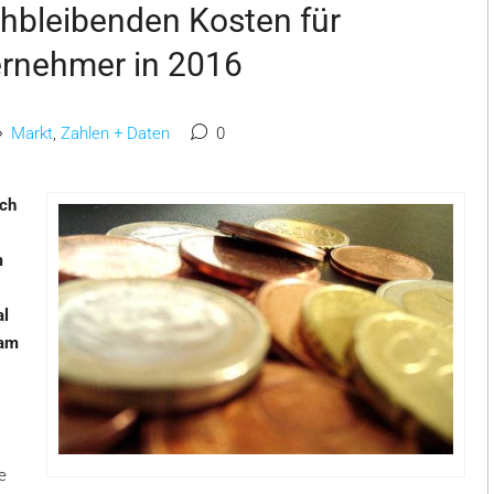
chbleibenden Kosten für
ernehmer in 2016
Markt
,
Zahlen + Daten
0
ich
m
al
 am
e