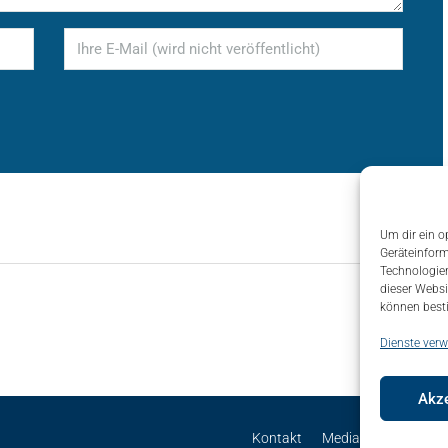
Um dir ein o
Geräteinform
Technologien
dieser Websi
können best
Dienste verw
Akze
Kontakt
Mediadaten
Site