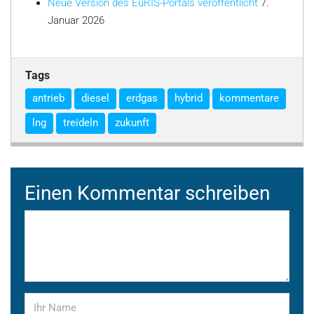
Neue Version des EuRIS-Portals veröffentlicht
7.
Januar 2026
Tags
antrieb
diesel
erdgas
hybrid
kommentare
lng
treideln
zukunft
Einen Kommentar schreiben