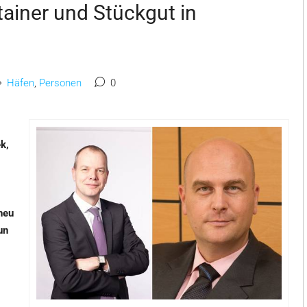
ainer und Stückgut in
Häfen
,
Personen
0
k,
neu
un