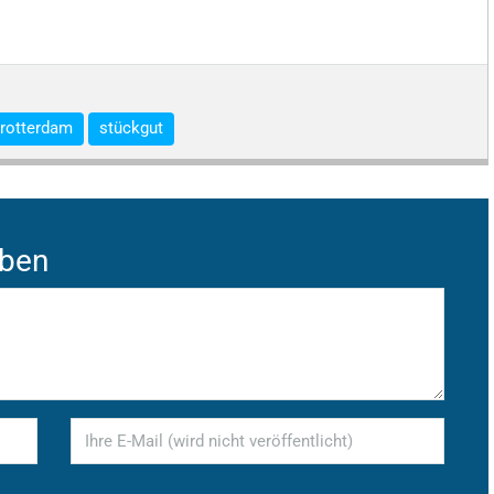
rotterdam
stückgut
iben