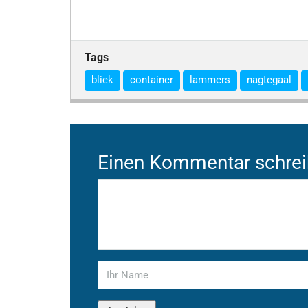
Tags
bliek
container
lammers
nagtegaal
Einen Kommentar schre