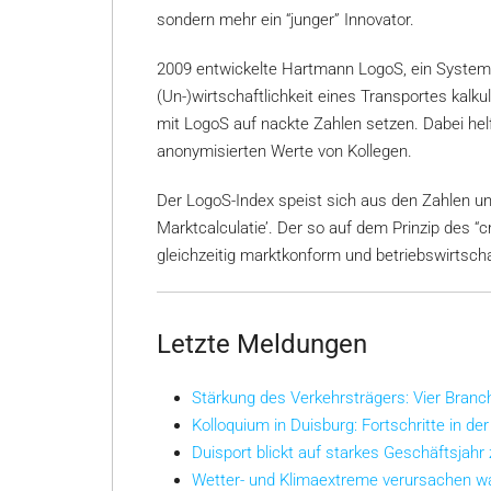
sondern mehr ein “junger” Innovator.
2009 entwickelte Hartmann LogoS, ein System 
(Un-)wirtschaftlichkeit eines Transportes kalku
mit LogoS auf nackte Zahlen setzen. Dabei hel
anonymisierten Werte von Kollegen.
Der LogoS-Index speist sich aus den Zahlen un
Marktcalculatie’. Der so auf dem Prinzip des “c
gleichzeitig marktkonform und betriebswirtscha
Letzte Meldungen
Stärkung des Verkehrsträgers: Vier Bran
Kolloquium in Duisburg: Fortschritte in der
Duisport blickt auf starkes Geschäftsjahr
Wetter- und Klimaextreme verursachen w