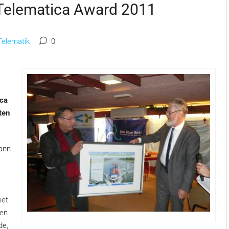
Telematica Award 2011
Telematik
0
ica
ten
ann
iet
nen
de,