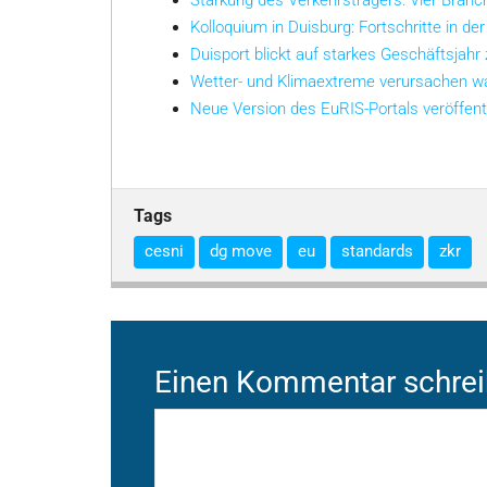
Stärkung des Verkehrsträgers: Vier Bran
Kolloquium in Duisburg: Fortschritte in der
Duisport blickt auf starkes Geschäftsjahr
Wetter- und Klimaextreme verursachen w
Neue Version des EuRIS-Portals veröffent
Tags
cesni
dg move
eu
standards
zkr
Einen Kommentar schre