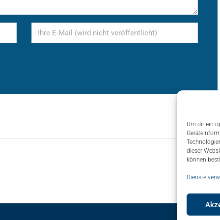
Um dir ein o
Geräteinform
Technologien
dieser Websi
können best
Dienste verw
Akze