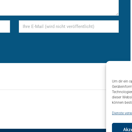
Um dir ein o
Geräteinform
Technologien
dieser Websi
können best
Dienste verw
Akze