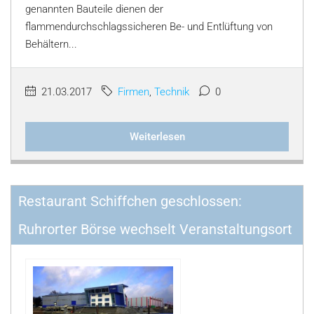
genannten Bauteile dienen der
flammendurchschlagssicheren Be- und Entlüftung von
Behältern...
21.03.2017
Firmen
,
Technik
0
Weiterlesen
Restaurant Schiffchen geschlossen:
Ruhrorter Börse wechselt Veranstaltungsort