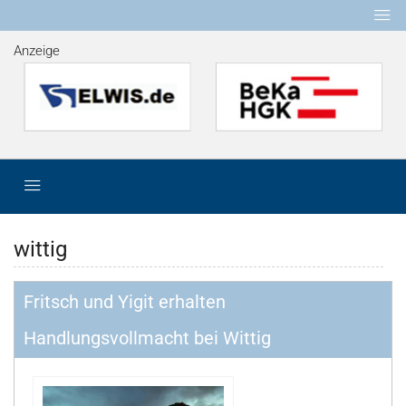
Anzeige
wittig
Fritsch und Yigit erhalten
Handlungsvollmacht bei Wittig