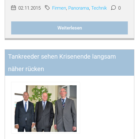
02.11.2015
Firmen
,
Panorama
,
Technik
0
Weiterlesen
Tankreeder sehen Krisenende langsam
näher rücken