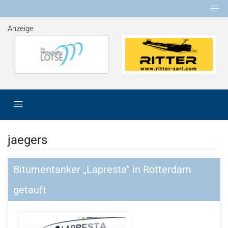
Anzeige
jaegers
Bitumentanker „Lapresta“ in Rotterdam
getauft