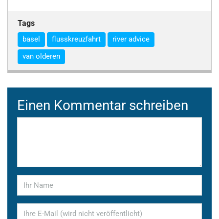
Tags
basel
flusskreuzfahrt
river advice
van olderen
Einen Kommentar schreiben