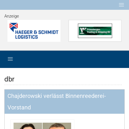
Anzeige
dbr
Chajderowski verlässt Binnenreederei-
Vorstand