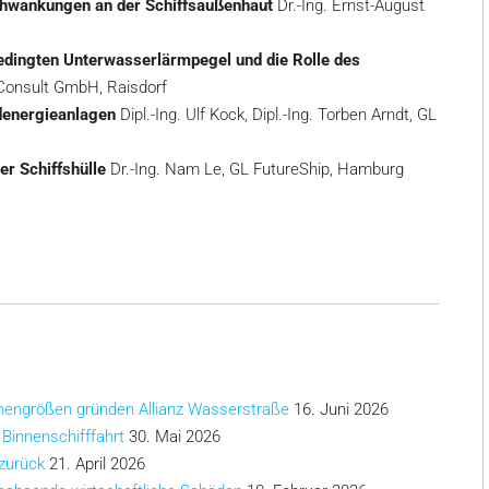
hwankungen an der Schiffsaußenhaut
Dr.-Ing. Ernst-August
edingten Unterwasserlärmpegel und die Rolle des
ipConsult GmbH, Raisdorf
denergieanlagen
Dipl.-Ing. Ulf Kock, Dipl.-Ing. Torben Arndt, GL
r Schiffshülle
Dr.-Ing. Nam Le, GL FutureShip, Hamburg
chengrößen gründen Allianz Wasserstraße
16. Juni 2026
 Binnenschifffahrt
30. Mai 2026
 zurück
21. April 2026