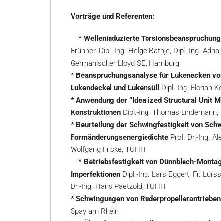
Vorträge und Referenten:
* Welleninduzierte Torsionsbeanspruchung u
Brünner, Dipl.-Ing. Helge Rathje, Dipl.-Ing. Adri
Germanischer Lloyd SE, Hamburg
* Beanspruchungsanalyse für Lukenecken von 
Lukendeckel und Lukensüll
Dipl.-Ing. Florian
* Anwendung der “Idealized Structural Unit 
Konstruktionen
Dipl.-Ing. Thomas Lindemann, P
* Beurteilung der Schwingfestigkeit von Sch
Formänderungsenergiedichte
Prof. Dr.-Ing. Al
Wolfgang Fricke, TUHH
* Betriebsfestigkeit von Dünnblech-Montage
Imperfektionen
Dipl.-Ing. Lars Eggert, Fr. Lür
Dr.-Ing. Hans Paetzold, TUHH
* Schwingungen von Ruderpropellerantrieben 
Spay am Rhein