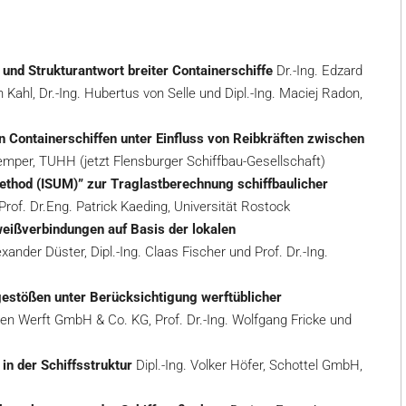
nd Strukturantwort breiter Containerschiffe
Dr.-Ing. Edzard
an Kahl, Dr.-Ing. Hubertus von Selle und Dipl.-Ing. Maciej Radon,
Containerschiffen unter Einfluss von Reibkräften zwischen
 Kemper, TUHH (jetzt Flensburger Schiffbau-Gesellschaft)
Method (ISUM)” zur Traglastberechnung schiffbaulicher
rof. Dr.Eng. Patrick Kaeding, Universität Rostock
weißverbindungen auf Basis der lokalen
exander Düster, Dipl.-Ing. Claas Fischer und Prof. Dr.-Ing.
stößen unter Berücksichtigung werftüblicher
ssen Werft GmbH & Co. KG, Prof. Dr.-Ing. Wolfgang Fricke und
in der Schiffsstruktur
Dipl.-Ing. Volker Höfer, Schottel GmbH,