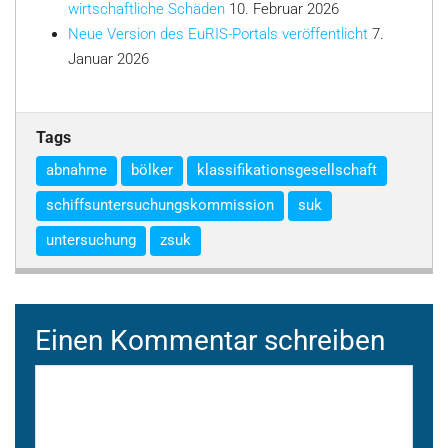
wirtschaftliche Schäden
10. Februar 2026
Neue Version des EuRIS-Portals veröffentlicht
7.
Januar 2026
Tags
abnahme
bölker
klassifikationsgesellschaft
schiffsuntersuchungskommission
suk
untersuchung
zsuk
Einen Kommentar schreiben