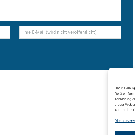
Um dir ein o
Geräteinform
Technologien
dieser Websi
können best
Dienste verw