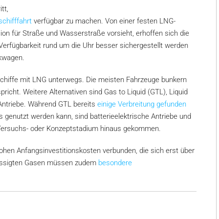
tt,
schifffahrt
verfügbar zu machen. Von einer festen LNG-
ion für Straße und Wasserstraße vorsieht, erhoffen sich die
e Verfügbarkeit rund um die Uhr besser sichergestellt werden
nkwagen.
nschiffe mit LNG unterwegs. Die meisten Fahrzeuge bunkern
richt. Weitere Alternativen sind Gas to Liquid (GTL), Liquid
 Antriebe. Während GTL bereits
einige Verbreitung gefunden
is genutzt werden kann, sind batterieelektrische Antriebe und
s Versuchs- oder Konzeptstadium hinaus gekommen.
ohen Anfangsinvestitionskosten verbunden, die sich erst über
rflüssigten Gasen müssen zudem
besondere