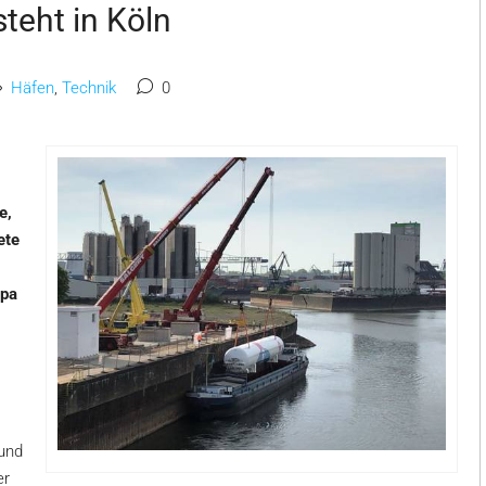
teht in Köln
Häfen
,
Technik
0
e,
ete
opa
und
er