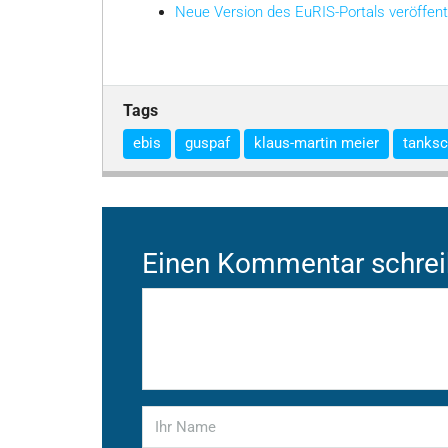
Neue Version des EuRIS-Portals veröffent
Tags
ebis
guspaf
klaus-martin meier
tanksc
Einen Kommentar schre