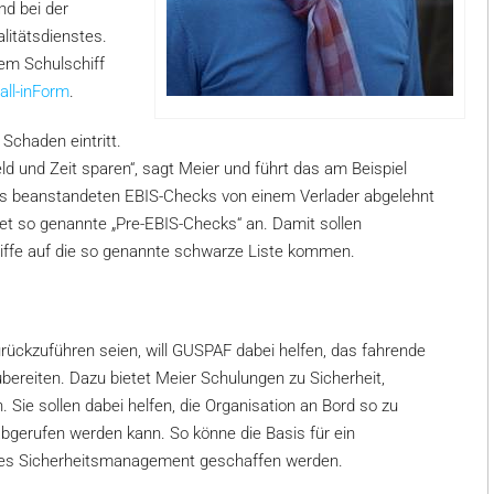
nd bei der
litätsdienstes.
em Schulschiff
all-inForm
.
 Schaden eintritt.
d und Zeit sparen“, sagt Meier und führt das am Beispiel
es beanstandeten EBIS-Checks von einem Verlader abgelehnt
etet so genannte „Pre-EBIS-Checks“ an. Damit sollen
hiffe auf die so genannte schwarze Liste kommen.
ückzuführen seien, will GUSPAF dabei helfen, das fahrende
bereiten. Dazu bietet Meier Schulungen zu Sicherheit,
. Sie sollen dabei helfen, die Organisation an Bord so zu
abgerufen werden kann. So könne die Basis für ein
ntes Sicherheitsmanagement geschaffen werden.