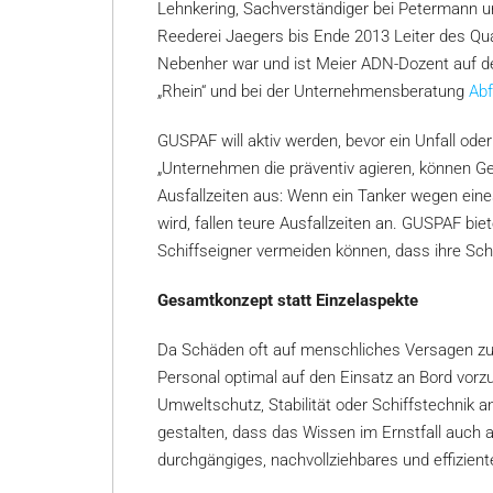
Lehnkering, Sachverständiger bei Petermann u
Reederei Jaegers bis Ende 2013 Leiter des Qua
Nebenher war und ist Meier ADN-Dozent auf d
„Rhein“ und bei der Unternehmensberatung
Abf
GUSPAF will aktiv werden, bevor ein Unfall oder
„Unternehmen die präventiv agieren, können Gel
Ausfallzeiten aus: Wenn ein Tanker wegen ein
wird, fallen teure Ausfallzeiten an. GUSPAF bi
Schiffseigner vermeiden können, dass ihre Sc
Gesamtkonzept statt Einzelaspekte
Da Schäden oft auf menschliches Versagen zur
Personal optimal auf den Einsatz an Bord vorzu
Umweltschutz, Stabilität oder Schiffstechnik an
gestalten, dass das Wissen im Ernstfall auch 
durchgängiges, nachvollziehbares und effizie