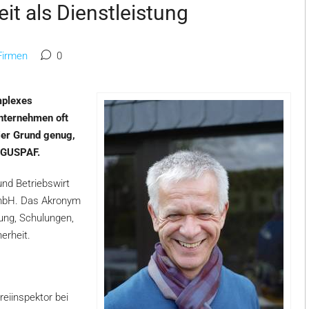
it als Dienstleistung
Firmen
0
omplexes
Unternehmen oft
ier Grund genug,
: GUSPAF.
und Betriebswirt
GmbH. Das Akronym
ung, Schulungen,
erheit.
eiinspektor bei