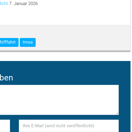
licht
7. Januar 2026
hifffahrt
tmsa
iben