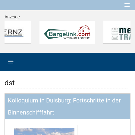
Anzeige
dst
Kolloquium in Duisburg: Fortschritte in der
Binnenschifffahrt