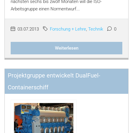
nächsten sechs bis zwölf Monaten will die ISO-
Arbeitsgruppe einen Normentwurf...
03.07.2013
Forschung + Lehre
,
Technik
0
Weiterlesen
Projektgruppe entwickelt DualFuel-
Containerschiff