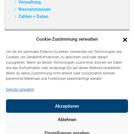
Verwaltung
Wasserstrassen
Zahlen + Daten
Cookie-Zustimmung verwalten
Um dir ein optimales Erlebnis zu bieten, verwenden wir Technologien wie
Cookies, um Geräteinformationen zu speichern und/oder darauf
zuzugreifen. Wenn du diesen Technologien zustimmst, können wir Daten
wie das Surfverhalten oder eindeutige IDs auf dieser Website verarbeiten.
Wenn du deine Zustimmung nicht erteilst oder zurückziehst, können
bestimmte Merkmale und Funktionen beeinträchtigt werden.
Dienste verwalten
Akzeptieren
© Copyright 2021, Bonapart. All Rights Reserved.
Ablehnen
Kontakt
Mediadaten
Sitemap
Über uns – About
Einstellungen ansehen