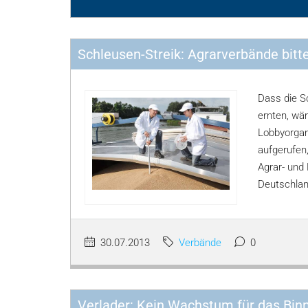
Schleusen-Streik: Agrarverbände bitt
Dass die Sc
ernten, wär
Lobbyorgan
aufgerufen,
Agrar- und 
Deutschland
30.07.2013
Verbände
0
Verlader: Kein Wachstum für das Bin