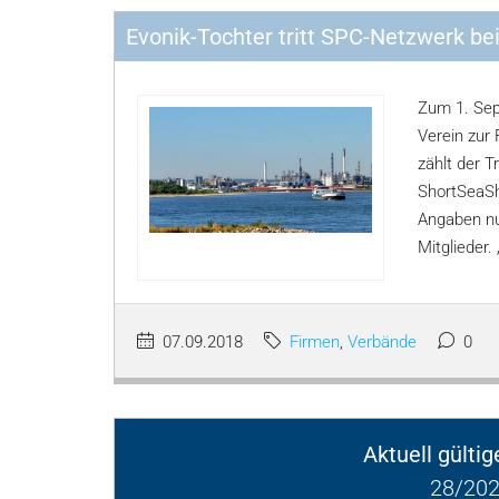
Evonik-Tochter tritt SPC-Netzwerk be
Zum 1. Sep
Verein zur
zählt der 
ShortSeaSh
Angaben nu
Mitglieder.
07.09.2018
Firmen
,
Verbände
0
Aktuell gülti
28/202