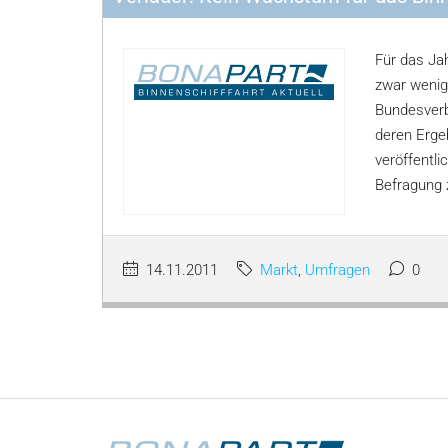
Für das Jah
zwar wenig
Bundesverb
deren Erge
veröffentl
Befragung z
14.11.2011
Markt
,
Umfragen
0