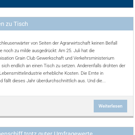
en zu Tisch
hleusenwärter von Seiten der Agrarwirtschaft keinen Beifall
e noch zu milde ausgedrückt: Am 25. Juli hat die
isation Grain Club Gewerkschaft und Verkehrsministerium
 sich endlich an einen Tisch zu setzen. Anderenfalls drohten der
Lebensmittelindustrie erhebliche Kosten. Die Ernte in
 fällt dieses Jahr überdurchschnittlich aus. Und die...
Weiterlesen
nenschiff trotz guter Umfragewerte