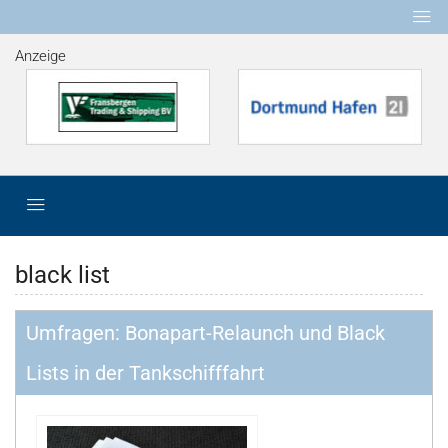
Anzeige
black list
Umfragen: Bonapart-Relaunch und Black
Lists in der Tankschifffahrt