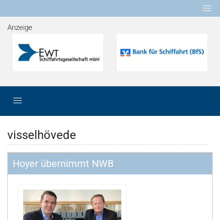
Anzeige
visselhövede
Hoyer übernimmt NWB