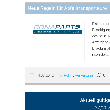
Neue Regeln für Abfalltransporteure
Bislang gil
Beseitigung
das neue Kr
Anzeigepfli
Erlaubnispf
nach der...
14.03.2012
Politik
,
Verwaltung
0
Aktuell gülti
27/202