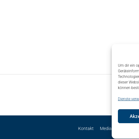
Um dir ein o
Geräteinform
Technologien
dieser Websi
können best
Dienste verw
Akze
Kontakt
Mediadaten
Site