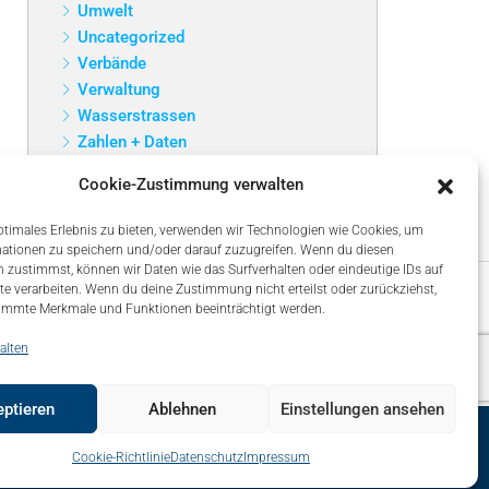
Umwelt
Uncategorized
Verbände
Verwaltung
Wasserstrassen
Zahlen + Daten
Cookie-Zustimmung verwalten
ptimales Erlebnis zu bieten, verwenden wir Technologien wie Cookies, um
ationen zu speichern und/oder darauf zuzugreifen. Wenn du diesen
 zustimmst, können wir Daten wie das Surfverhalten oder eindeutige IDs auf
te verarbeiten. Wenn du deine Zustimmung nicht erteilst oder zurückziehst,
immte Merkmale und Funktionen beeinträchtigt werden.
alten
ptieren
Ablehnen
Einstellungen ansehen
map
Über uns – About
Impressum
Datenschutz
Cookie-Richtlinie
Datenschutz
Impressum