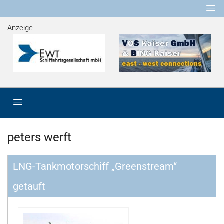
Anzeige
peters werft
LNG-Tankmotorschiff „Greenstream“
getauft