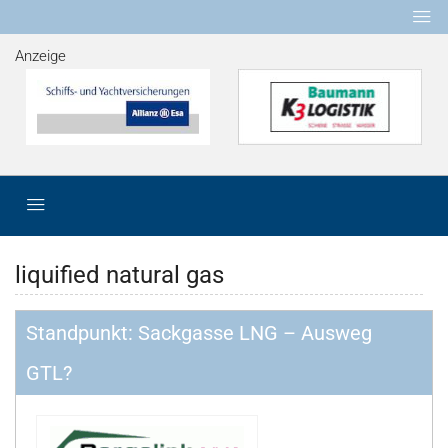
Anzeige
liquified natural gas
Standpunkt: Sackgasse LNG – Ausweg
GTL?