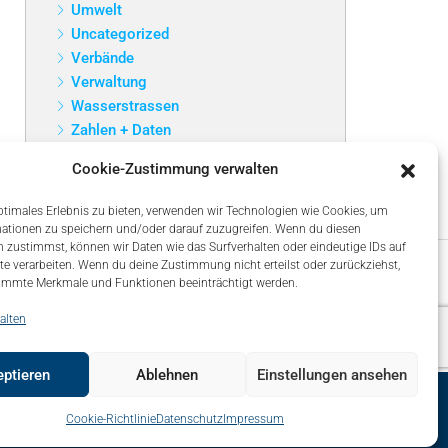
Umwelt
Uncategorized
Verbände
Verwaltung
Wasserstrassen
Zahlen + Daten
Cookie-Zustimmung verwalten
ptimales Erlebnis zu bieten, verwenden wir Technologien wie Cookies, um
ationen zu speichern und/oder darauf zuzugreifen. Wenn du diesen
 zustimmst, können wir Daten wie das Surfverhalten oder eindeutige IDs auf
te verarbeiten. Wenn du deine Zustimmung nicht erteilst oder zurückziehst,
immte Merkmale und Funktionen beeinträchtigt werden.
alten
ptieren
Ablehnen
Einstellungen ansehen
map
Über uns – About
Impressum
Datenschutz
Cookie-Richtlinie
Datenschutz
Impressum