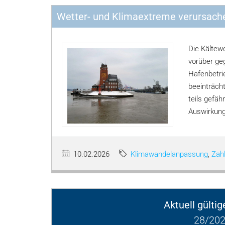
Wetter- und Klimaextreme verursach
Die Kältewe
vorüber ge
Hafenbetri
beeinträch
teils gefäh
Auswirkung
10.02.2026
Klimawandelanpassung
,
Zah
Aktuell gülti
28/202