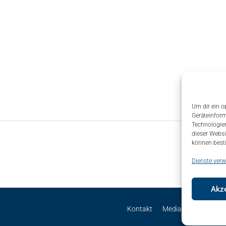
Um dir ein o
Geräteinform
Technologien
dieser Websi
können best
Dienste verw
Akze
Kontakt
Mediadaten
Site