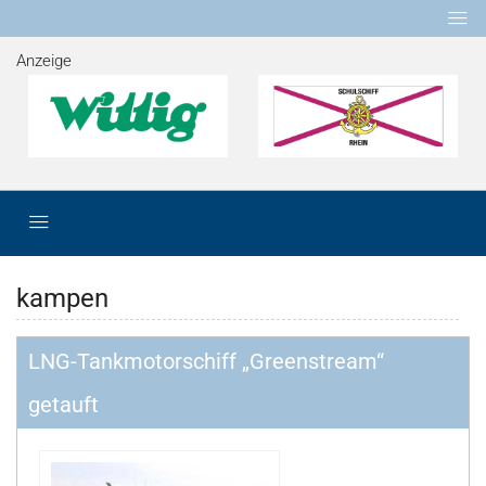
Anzeige
kampen
LNG-Tankmotorschiff „Greenstream“
getauft