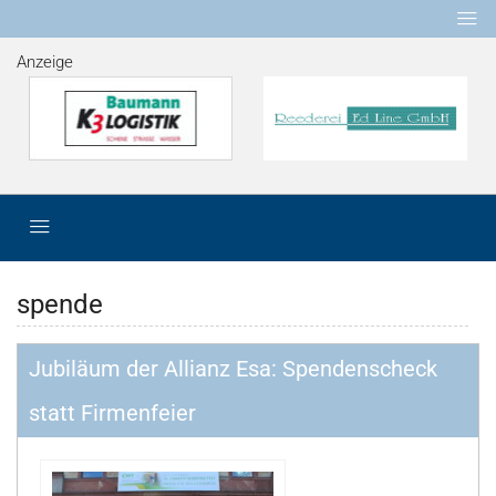
Anzeige
spende
Jubiläum der Allianz Esa: Spendenscheck
statt Firmenfeier