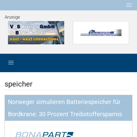
Anzeige
speicher
Norweger simulieren Batteriespeicher für
Bordkrane: 30 Prozent Treibstoffersparnis