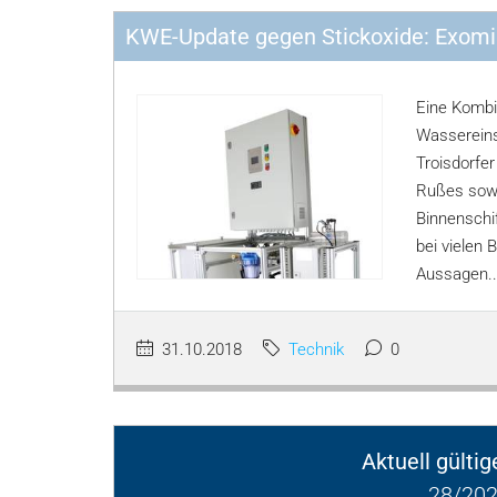
KWE-Update gegen Stickoxide: Exomis
Eine Kombi
Wassereins
Troisdorfe
Rußes sowi
Binnenschi
bei vielen
Aussagen..
31.10.2018
Technik
0
Aktuell gülti
28/202