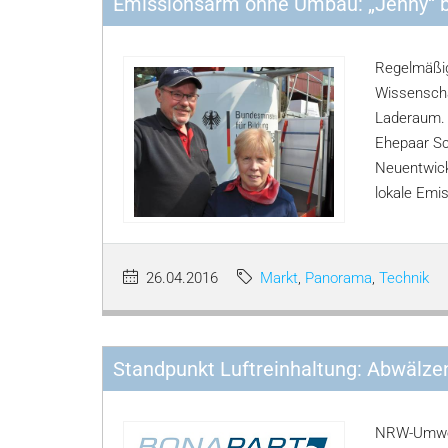
Emissionsarm ohne Umbau: „Jenny“ bu
Regelmäßig
Wissenscha
Laderaum. 
Ehepaar Sc
Neuentwickl
lokale Emis
26.04.2016
Markt
,
Panorama
,
Technik
Standpunkt Luftreinhaltung: Abwälzen
NRW-Umwel