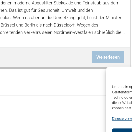
f denen moderne Abgasfilter Stickoxide und Feinstaub aus dem
ehen. Das ist gut für Gesundheit, Umwelt und den
teplan. Wenn es aber an die Umsetzung geht, blickt der Minister
h Brüssel und Berlin als nach Düsseldorf. Wegen des
chreitenden Verkehrs seien Nordrhein-Westfalen schließlich die...
Weiterlesen
Um dir ein o
Geräteinform
Technologien
dieser Websi
können best
Dienste verw