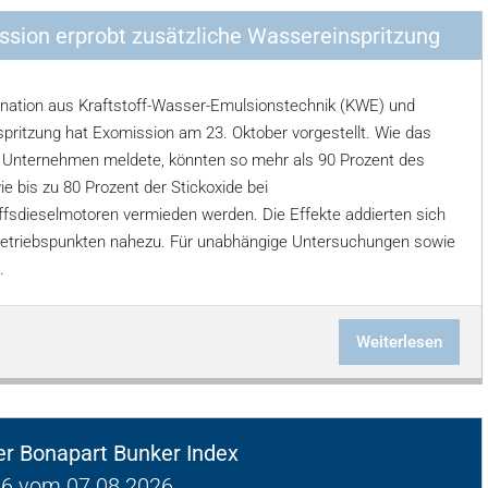
sion erprobt zusätzliche Wassereinspritzung
nation aus Kraftstoff-Wasser-Emulsionstechnik (KWE) und
pritzung hat Exomission am 23. Oktober vorgestellt. Wie das
r Unternehmen meldete, könnten so mehr als 90 Prozent des
e bis zu 80 Prozent der Stickoxide bei
ffsdieselmotoren vermieden werden. Die Effekte addierten sich
 Betriebspunkten nahezu. Für unabhängige Untersuchungen sowie
.
Weiterlesen
ger Bonapart Bunker Index
6 vom 07.08.2026