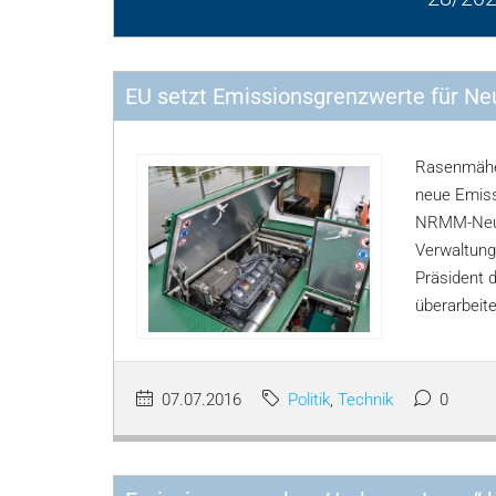
EU setzt Emissionsgrenzwerte für Ne
Rasenmäher
neue Emiss
NRMM-Neur
Verwaltung
Präsident 
überarbeit
07.07.2016
Politik
,
Technik
0