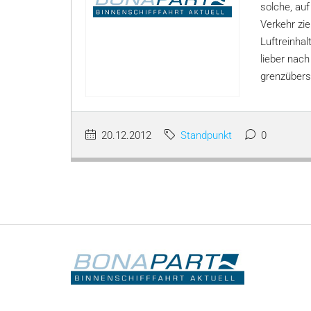
solche, au
Verkehr zi
Luftreinhal
lieber nac
grenzübers
20.12.2012
Standpunkt
0