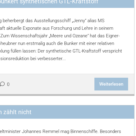
nkert synthetischen GTL-Kraftstoff
 beherbergt das Ausstellungsschiff „Jenny“ alias MS
ft aktuelle Exponate aus Forschung und Lehre in seinem
Zum Wissenschaftsjahr „Meere und Ozeane“ hat das Eigner-
heubner nun erstmalig auch die Bunker mit einer relativen
ung füllen lassen: Der synthetische GTL-Kraftstoff verspricht
sionsreduktion bei verbesserter...
Weiterlesen
0
 zählt nicht
tminister Johannes Remmel mag Binnenschiffe. Besonders