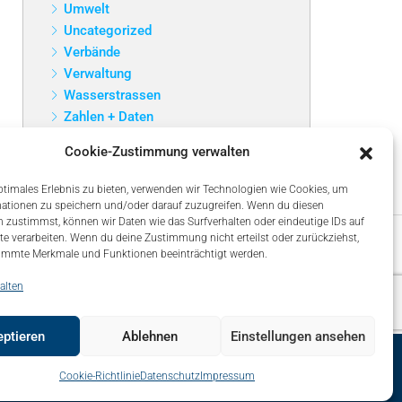
Umwelt
Uncategorized
Verbände
Verwaltung
Wasserstrassen
Zahlen + Daten
Cookie-Zustimmung verwalten
ptimales Erlebnis zu bieten, verwenden wir Technologien wie Cookies, um
ationen zu speichern und/oder darauf zuzugreifen. Wenn du diesen
 zustimmst, können wir Daten wie das Surfverhalten oder eindeutige IDs auf
te verarbeiten. Wenn du deine Zustimmung nicht erteilst oder zurückziehst,
immte Merkmale und Funktionen beeinträchtigt werden.
alten
ptieren
Ablehnen
Einstellungen ansehen
map
Über uns – About
Impressum
Datenschutz
Cookie-Richtlinie
Datenschutz
Impressum