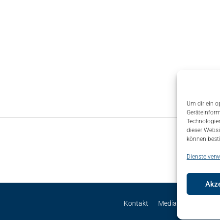
Um dir ein o
Geräteinform
Technologien
dieser Websi
können best
Dienste verw
Akze
Kontakt
Mediadaten
Site