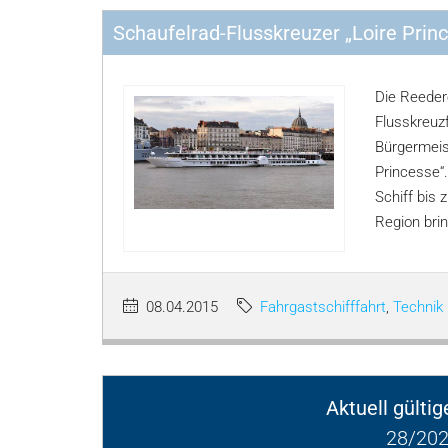
Schaufelrad-Flusskreuzer „Loire Prin
Die Reedere
Flusskreuzf
Bürgermeis
Princesse“
Schiff bis 
Region brin
08.04.2015
Fahrgastschifffahrt
,
Technik
Aktuell gülti
28/202