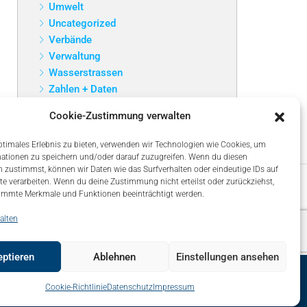
Umwelt
Uncategorized
Verbände
Verwaltung
Wasserstrassen
Zahlen + Daten
Cookie-Zustimmung verwalten
ptimales Erlebnis zu bieten, verwenden wir Technologien wie Cookies, um
ationen zu speichern und/oder darauf zuzugreifen. Wenn du diesen
 zustimmst, können wir Daten wie das Surfverhalten oder eindeutige IDs auf
te verarbeiten. Wenn du deine Zustimmung nicht erteilst oder zurückziehst,
immte Merkmale und Funktionen beeinträchtigt werden.
alten
ptieren
Ablehnen
Einstellungen ansehen
map
Über uns – About
Impressum
Datenschutz
Cookie-Richtlinie
Datenschutz
Impressum