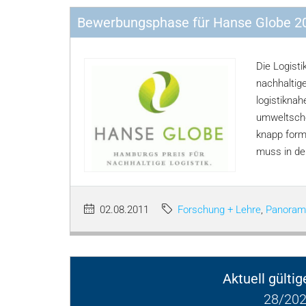
Bewerbungsphase für Hanse Globe 20
Die Logisti
nachhaltig
logistikna
umweltscho
knapp form
muss in de
02.08.2011
Forschung + Lehre
,
Panoram
Aktuell gülti
28/202