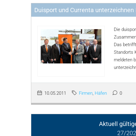
Duisport und Currenta unterzeichnen
Die duispo
Zusammenar
Das betriff
Standorts 
meldeten b
unterzeichn
10.05.2011
Firmen
,
Häfen
0
Aktuell gülti
27/202