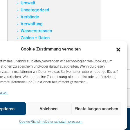
Umwelt
Uncategorized
Verbände
Verwaltung
Wasserstrassen
Zahlen + Daten
Cookie-Zustimmung verwalten
ptimales Erlebnis zu bieten, verwenden wir Technologien wie Cookies, um
ationen zu speichern und/oder darauf zuzugreifen. Wenn du diesen
 zustimmst, können wir Daten wie das Surfverhalten oder eindeutige IDs auf
te verarbeiten. Wenn du deine Zustimmung nicht erteilst oder zurückziehst,
immte Merkmale und Funktionen beeinträchtigt werden.
alten
ptieren
Ablehnen
Einstellungen ansehen
map
Über uns – About
Impressum
Datenschutz
Cookie-Richtlinie
Datenschutz
Impressum