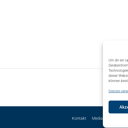
Um dir ein o
Geräteinform
Technologien
dieser Websi
können best
Dienste verw
Akze
Kontakt
Mediadaten
Site