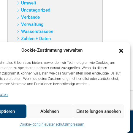
Umwelt
Uncategorized
Verbände
Verwaltung
Wasserstrassen
Zahlen + Daten
Cookie-Zustimmung verwalten
ptimales Erlebnis zu bieten, verwenden wir Technologien wie Cookies, um
ationen zu speichern und/oder darauf zuzugreifen. Wenn du diesen
 zustimmst, können wir Daten wie das Surfverhalten oder eindeutige IDs auf
te verarbeiten. Wenn du deine Zustimmung nicht erteilst oder zurückziehst,
immte Merkmale und Funktionen beeinträchtigt werden.
alten
ptieren
Ablehnen
Einstellungen ansehen
map
Über uns – About
Impressum
Datenschutz
Cookie-Richtlinie
Datenschutz
Impressum