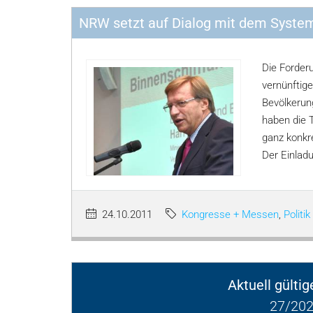
NRW setzt auf Dialog mit dem Syste
Die Forderu
vernünftig
Bevölkerun
haben die 
ganz konkr
Der Einlad
24.10.2011
Kongresse + Messen
,
Politik
Aktuell gülti
27/202