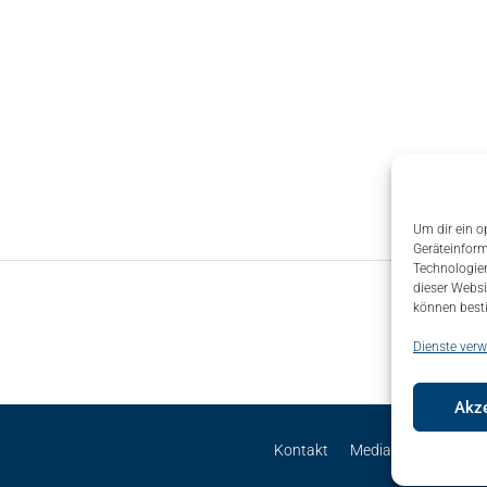
Um dir ein o
Geräteinform
Technologien
dieser Websi
können best
Dienste verw
Akze
Kontakt
Mediadaten
Site