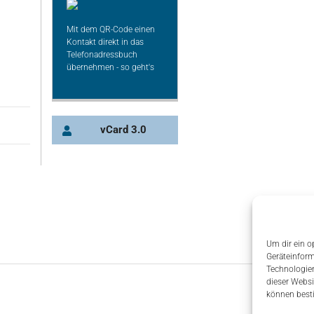
Mit dem QR-Code einen
Kontakt direkt in das
Telefonadressbuch
übernehmen - so geht's
vCard 3.0
Um dir ein o
Geräteinform
Technologien
dieser Websi
können best