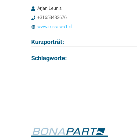
Arjan Leunis
+31653433676
www.ms-alwa1.nl
Kurzporträt:
Schlagworte: