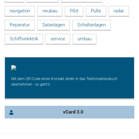
navigation
neubau
Pilot
Pulte
radar
Reparatur
Satanlagen
Schaltanlagen
Schiffselektrik
service
umbau
Mit dem QR-Code einen Kontakt direkt in das Telefonadressbuch
übernehmen - so geht's
vCard 3.0