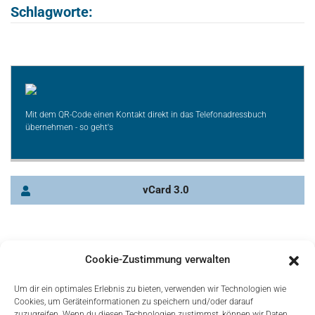
Schlagworte:
Mit dem QR-Code einen Kontakt direkt in das Telefonadressbuch
übernehmen - so geht's
vCard 3.0
Cookie-Zustimmung verwalten
Um dir ein optimales Erlebnis zu bieten, verwenden wir Technologien wie
Cookies, um Geräteinformationen zu speichern und/oder darauf
zuzugreifen. Wenn du diesen Technologien zustimmst, können wir Daten