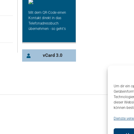
Mit dem QR-Code einen
Kontakt direkt in das
Telefonadressbuch
übernehmen - so geht's
vCard 3.0
Um dir ein o
Geräteinform
Technologien
dieser Websi
können best
Dienste verw