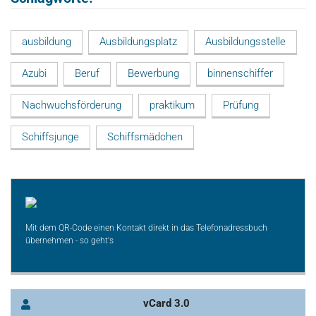
ausbildung
Ausbildungsplatz
Ausbildungsstelle
Azubi
Beruf
Bewerbung
binnenschiffer
Nachwuchsförderung
praktikum
Prüfung
Schiffsjunge
Schiffsmädchen
Mit dem QR-Code einen Kontakt direkt in das Telefonadressbuch
übernehmen - so geht's
vCard 3.0